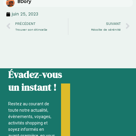
BDory
juin 25, 2023
Précédent
S
PRÉCÉDENT
SUIVANT
Trouver son étincelle
Récolte de sérénité
Évadez-vous
un instant !
Restez au courant de
toute notre actualité,
évènements, voyages,
activités
shopping et
soyez informés en
avant-première, en vous