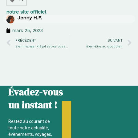
notre site officiel
Jenny H.F.
mars 25, 2023
Précédent
S
PRÉCÉDENT
SUIVANT
Bien manger kréyol est-ce possible ?
Bien-Être au quotidien
Évadez-vous
un instant !
Restez au courant de
toute notre actualité,
évènements, voyages,