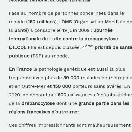
Face au nombre de personnes concernées dans le
monde (
150 millions
), l’
OMS
(
O
rganisation
M
ondiale d
la
S
anté) a consacré le 19 juin 2009 :
Journée
Internationale de Lutte contre la drépanocytose
èm
e
(JILCD).
Elle est depuis classée, 4
priorité de santé
publique
(PSP)
au monde.
En France
la pathologie génétique est aussi la plus
fréquente avec plus de
30 000
malades en métropol
et en Outre-Mer et
150 000
porteurs sains avérés. En
2020, on dénombrait
600
naissances d’enfants atteint
de la
drépanocytose
dont une
grande partie dans les
régions
françaises d’outre-mer
.
Ces chiffres impressionnants sont malheureusement