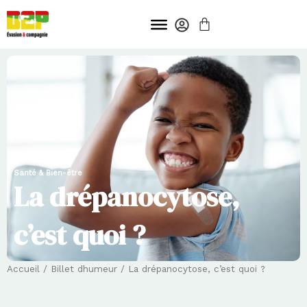
Aller
PANIER
au
contenu
Santé & Bien-être
La drépanocytose,
c’est quoi ?
Accueil
/
Billet dhumeur
/ La drépanocytose, c’est quoi ?