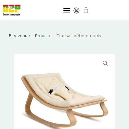
Aller
PANIER
au
contenu
Bienvenue
-
Produits
-
Transat bébé en bois