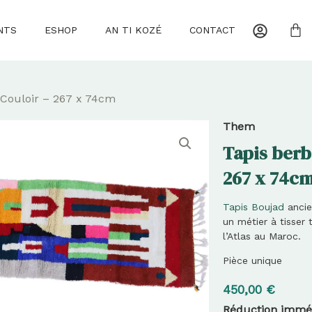
NTS
ESHOP
AN TI KOZÉ
CONTACT
 Couloir – 267 x 74cm
Them
Tapis berb
267 x 74c
Tapis Boujad
ancie
un métier à tisser
l’Atlas au Maroc.
Pièce unique
450,00
€
Réduction imméd