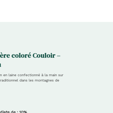
PANIER
ère coloré Couloir –
m
n en laine confectionné à la main sur
 traditionnel dans les montagnes de
iate de : 10%