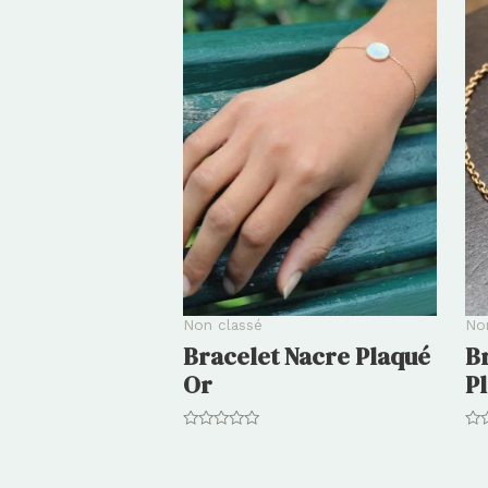
Non classé
No
Bracelet Nacre Plaqué
B
Or
P
Note
Not
0
0
sur
su
5
5