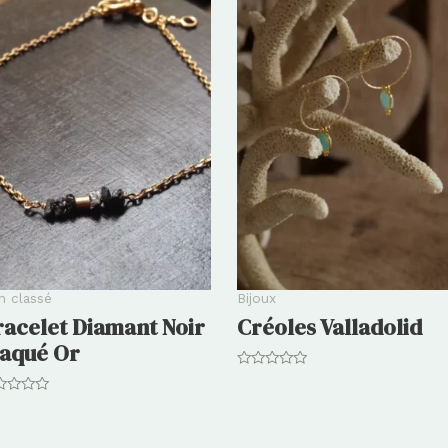
n classé
Bijoux
racelet Diamant Noir
Créoles Valladolid
laqué Or
Note
0
e
sur
5
r