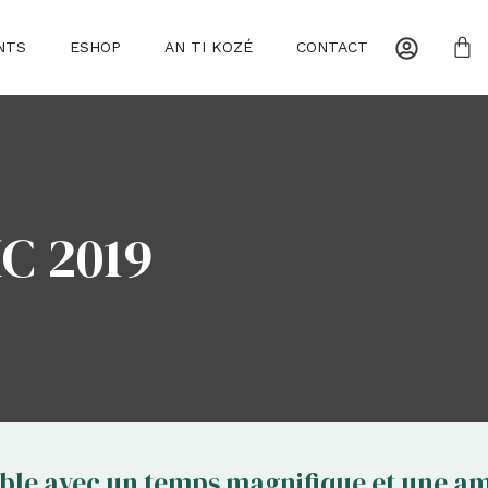
NTS
ESHOP
AN TI KOZÉ
CONTACT
HC 2019
able avec un temps magnifique et une a