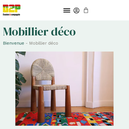
Aller
PANIER
au
contenu
Mobillier déco
Bienvenue
-
Mobillier déco