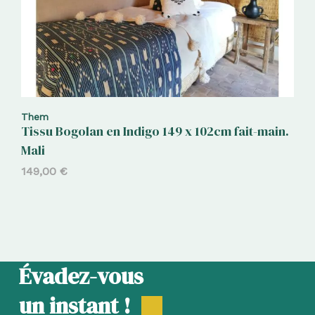
Them
Tissu Bogolan en Indigo 149 x 102cm fait-main.
Mali
149,00
€
Évadez-vous
un instant !