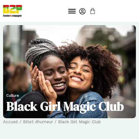
Aller
PANIER
au
contenu
Culture
Black Girl Magic Club
Accueil
/
Billet dhumeur
/ Black Girl Magic Club