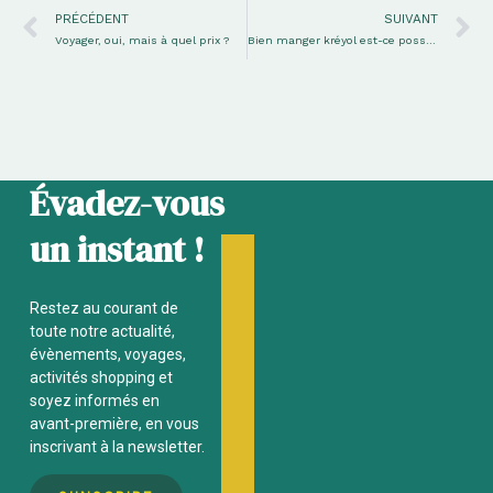
Précédent
S
PRÉCÉDENT
SUIVANT
Voyager, oui, mais à quel prix ?
Bien manger kréyol est-ce possible ?
Évadez-vous
un instant !
Restez au courant de
toute notre actualité,
évènements, voyages,
activités
shopping et
soyez informés en
avant-première, en vous
inscrivant à la newsletter.